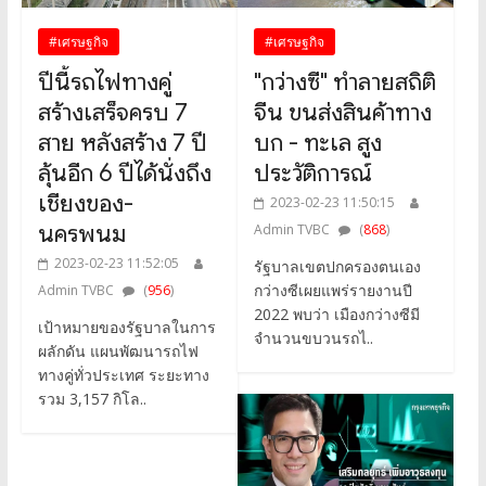
#เศรษฐกิจ
#เศรษฐกิจ
ปีนี้รถไฟทางคู่
"กว่างซี" ทำลายสถิติ
สร้างเสร็จครบ 7
จีน ขนส่งสินค้าทาง
สาย หลังสร้าง 7 ปี
บก - ทะเล สูง
ลุ้นอีก 6 ปีได้นั่งถึง
ประวัติการณ์
เชียงของ-
2023-02-23 11:50:15
นครพนม
Admin TVBC
(
868
)
2023-02-23 11:52:05
รัฐบาลเขตปกครองตนเอง
กว่างซีเผยแพร่รายงานปี
Admin TVBC
(
956
)
2022 พบว่า เมืองกว่างซีมี
เป้าหมายของรัฐบาลในการ
จำนวนขบวนรถไ..
ผลักดัน แผนพัฒนารถไฟ
ทางคู่ทั่วประเทศ ระยะทาง
รวม 3,157 กิโล..