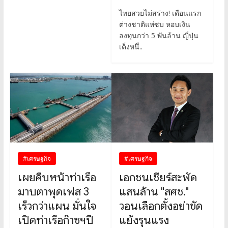
ไทยสวยไม่สร่าง! เดือนแรก
ต่างชาติแห่ซบ หอบเงิน
ลงทุนกว่า 5 พันล้าน ญี่ปุ่น
เต็งหนึ่..
#เศรษฐกิจ
#เศรษฐกิจ
เผยคืบหน้าท่าเรือ
เอกชนเชียร์สะพัด
มาบตาพุดเฟส 3
แสนล้าน "สศช."
เร็วกว่าแผน มั่นใจ
วอนเลือกตั้งอย่าขัด
เปิดท่าเรือก๊าซฯปี
แย้งรุนแรง