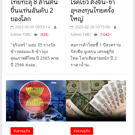
ไทยทะลุ 8 ล้านตัน
โรดโชว์ ดึงจีน-ซา
ขึ้นแท่นอันดับ 2
อุฯลงทุนไทยครั้ง
ของโลก
ใหญ่
2023-03-01 09:53:14
2023-02-28 10:15:09
Admin TVBC
(
838
)
Admin TVBC
(
1042
)
"จุรินทร์" มอบ 35 รางวัล
หอการค้าไทยชี้ 1 ปีสงคราม
ข้าวหอมมะลิ-ข้าวถุง
รัสเซีย-ยูเครน เศรษฐกิจ
คุณภาพดีไทย ปี 2565 คาด
ไทย-โลกเสียหายหนัก ปี 2
ปี 2566 ส่งออ..
ราคาน้ำม..
#เศรษฐกิจ
#เศรษฐกิจ