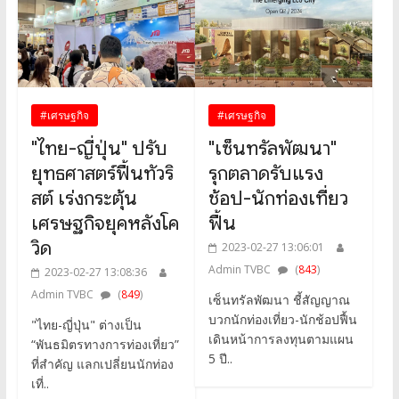
#เศรษฐกิจ
#เศรษฐกิจ
"ไทย-ญี่ปุ่น" ปรับ
"เซ็นทรัลพัฒนา"
ยุทธศาสตร์ฟื้นทัวริ
รุกตลาดรับแรง
สต์ เร่งกระตุ้น
ช้อป-นักท่องเที่ยว
เศรษฐกิจยุคหลังโค
ฟื้น
วิด
2023-02-27 13:06:01
Admin TVBC
(
843
)
2023-02-27 13:08:36
Admin TVBC
(
849
)
เซ็นทรัลพัฒนา ชี้สัญญาณ
บวกนักท่องเที่ยว-นักช้อปฟื้น
"ไทย-ญี่ปุ่น" ต่างเป็น
เดินหน้าการลงทุนตามแผน
“พันธมิตรทางการท่องเที่ยว”
5 ปี..
ที่สำคัญ แลกเปลี่ยนนักท่อง
เที่..