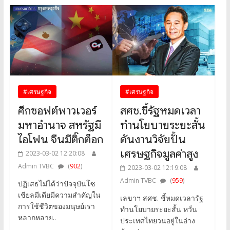
#เศรษฐกิจ
#เศรษฐกิจ
ศึกซอฟต์พาวเวอร์
สศช.ชี้รัฐหมดเวลา
มหาอำนาจ สหรัฐมี
ทำนโยบายระยะสั้น
ไอโฟน จีนมีติ๊กต็อก
ดันงานวิจัยปั้น
เศรษฐกิจมูลค่าสูง
2023-03-02 12:20:08
Admin TVBC
(
902
)
2023-03-02 12:19:08
Admin TVBC
(
959
)
ปฏิเสธไม่ได้ว่าปัจจุบันโซ
เชียลมีเดียมีความสำคัญใน
เลขาฯ สศช. ชี้หมดเวลารัฐ
การใช้ชีวิตของมนุษย์เรา
ทำนโยบายระยะสั้น หวั่น
หลากหลาย..
ประเทศไทยวนอยู่ในอ่าง