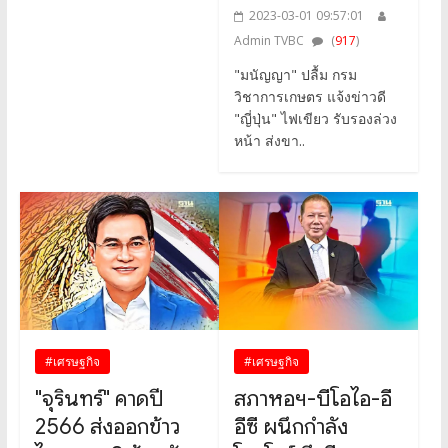
2023-03-01 09:57:01
Admin TVBC
(
917
)
"มนัญญา" ปลื้ม กรม
วิชาการเกษตร แจ้งข่าวดี
"ญี่ปุ่น" ไฟเขียว รับรองล่วง
หน้า ส่งขา..
#เศรษฐกิจ
#เศรษฐกิจ
"จุรินทร์" คาดปี
สภาหอฯ-บีโอไอ-อี
2566 ส่งออกข้าว
อีซี ผนึกกำลัง