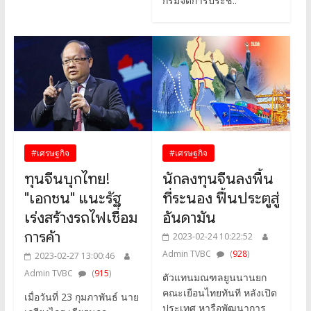
กรมจัดการประช..
#เศรษฐกิจ
#เศรษฐกิจ
ทุนจีนบุกไทย!
นักลงทุนจีนลงพื้น
"เอกชน" แนะรัฐ
ที่ระนอง ฟื้นประตูสู่
เร่งสร้างรถไฟเชื่อม
อันดามัน
การค้า
2023-02-24 10:22:52
Admin TVBC
(
928
)
2023-02-27 13:00:46
Admin TVBC
(
915
)
ตัวแทนมณฑลยูนนานยก
คณะเยือนไทยทันที หลังเปิด
เมื่อวันที่ 23 กุมภาพันธ์ นาย
ประเทศ หารือพัฒนาการ