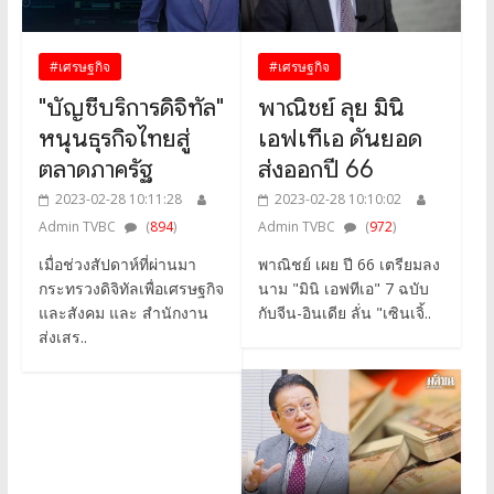
#เศรษฐกิจ
#เศรษฐกิจ
"บัญชีบริการดิจิทัล"
พาณิชย์ ลุย มินิ
หนุนธุรกิจไทยสู่
เอฟเทีเอ ดันยอด
ตลาดภาครัฐ
ส่งออกปี 66
2023-02-28 10:11:28
2023-02-28 10:10:02
Admin TVBC
(
894
)
Admin TVBC
(
972
)
เมื่อช่วงสัปดาห์ที่ผ่านมา
พาณิชย์ เผย ปี 66 เตรียมลง
กระทรวงดิจิทัลเพื่อเศรษฐกิจ
นาม "มินิ เอฟทีเอ" 7 ฉบับ
และสังคม และ สำนักงาน
กับจีน-อินเดีย ลั่น "เซินเจิ้..
ส่งเสร..