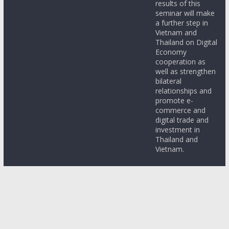
results of this
seminar will make
a further step in
Vietnam and
Thailand on Digital
Economy
cooperation as
well as strengthen
bilateral
relationships and
promote e-
commerce and
digital trade and
investment in
Thailand and
Vietnam.
Copyright © 2017-2026
สภาธุรกิจไทย-เวียดนาม (Thailand-
Vietnam Business Council)
. All rights reserved.