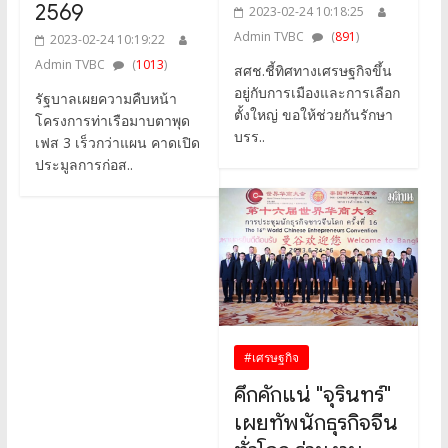
2569
2023-02-24 10:18:25
Admin TVBC
(
891
)
2023-02-24 10:19:22
Admin TVBC
(
1013
)
สศช.ชี้ทิศทางเศรษฐกิจขึ้น
อยู่กับการเมืองและการเลือก
รัฐบาลเผยความคืบหน้า
ตั้งใหญ่ ขอให้ช่วยกันรักษา
โครงการท่าเรือมาบตาพุด
บรร..
เฟส 3 เร็วกว่าแผน คาดเปิด
ประมูลการก่อส..
#เศรษฐกิจ
คึกคักแน่ "จุรินทร์"
เผยทัพนักธุรกิจจีน