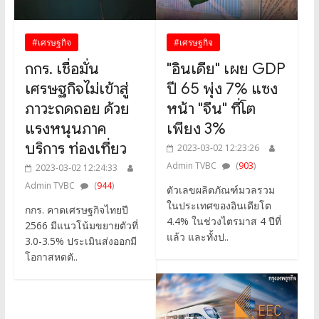
#เศรษฐกิจ
#เศรษฐกิจ
กกร. เชื่อมั่น
"อินเดีย" เผย GDP
เศรษฐกิจไม่เข้าสู่
ปี 65 พุ่ง 7% แซง
ภาวะถดถอย ด้วย
หน้า "จีน" ที่โต
แรงหนุนภาค
เพียง 3%
บริการ ท่องเที่ยว
2023-03-02 12:23:26
Admin TVBC
(
903
)
2023-03-02 12:24:33
Admin TVBC
(
944
)
ตัวเลขผลิตภัณฑ์มวลรวม
ในประเทศของอินเดียโต
กกร. คาดเศรษฐกิจไทยปี
4.4% ในช่วงไตรมาส 4 ปีที่
2566 มีแนวโน้มขยายตัวที่
แล้ว และทั้งป..
3.0-3.5% ประเมินส่งออกมี
โอกาสหดตั..