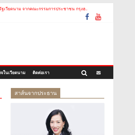
รัฐเวียดนาม จากคณะกรรมการประชาชน กรุงฮ..
ท ห้องปฏิบัติการกลาง (ประเทศไทย) จ..
motion of Thanh Hoa Province for Th..
อย่างเป็นทางการ เสริมสร้างความร่วมมื..
ม The Central Steering Committee on ..
กิจในเวียดนาม
ติดต่อเรา
สาส์นจากประธาน