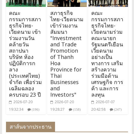
คณะ
สภาธุรกิจ
คณะ
กรรมการสภา
ไทย-เวียดนาม
กรรมการสภา
ธุรกิจไทย-
เข้าร่วมงาน
ธุรกิจไทย-
เวียดนาม เข้า
สัมมนา
เวียดนามร่วม
ร่วมงานวัน
"Investment
คณะนายก
คล้ายวัน
and Trade
รัฐมนตรีเยือน
สถาปนา
Promotion
เวียดนาม
บริษัท ห้อง
of Thanh
อย่างเป็น
ปฏิบัติการก
Hoa
ทางการ เสริม
ลาง
Province for
สร้างความ
(ประเทศไทย)
Thai
ร่วมมือด้าน
จำกัด เพื่อร่วม
Businesses
เศรษฐกิจ การ
เฉลิมฉลอง
and
ค้า และการ
ครบรอบ 23 ปี
Investors"
ลงทุน
2026-07-20
2026-07-20
2026-07-07
19:32:34
19:28:27
20:42:58
(196)
(158)
(247)
สาส์นจากประธาน