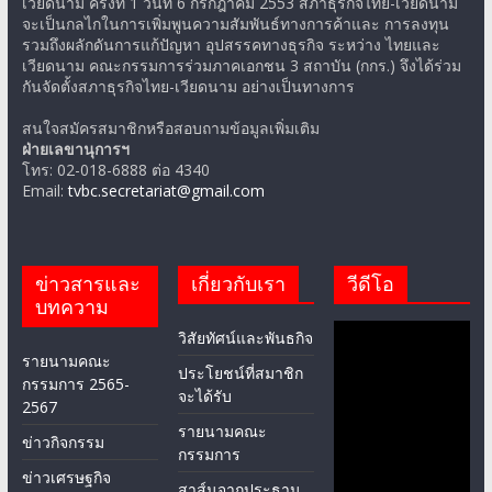
เวียดนาม ครั้งที่ 1 วันที่ 6 กรกฎาคม 2553 สภาธุรกิจไทย-เวียดนาม
จะเป็นกลไกในการเพิ่มพูนความสัมพันธ์ทางการค้าและ การลงทุน
รวมถึงผลักดันการแก้ปัญหา อุปสรรคทางธุรกิจ ระหว่าง ไทยและ
เวียดนาม คณะกรรมการร่วมภาคเอกชน 3 สถาบัน (กกร.) จึงได้ร่วม
กันจัดตั้งสภาธุรกิจไทย-เวียดนาม อย่างเป็นทางการ
สนใจสมัครสมาชิกหรือสอบถามข้อมูลเพิ่มเติม
ฝ่ายเลขานุการฯ
โทร: 02-018-6888 ต่อ 4340
Email:
tvbc.secretariat@gmail.com
ข่าวสารและ
เกี่ยวกับเรา
วีดีโอ
บทความ
วิสัยทัศน์และพันธกิจ
รายนามคณะ
ประโยชน์ที่สมาชิก
กรรมการ 2565-
จะได้รับ
2567
รายนามคณะ
ข่าวกิจกรรม
กรรมการ
ข่าวเศรษฐกิจ
สาส์นจากประธาน