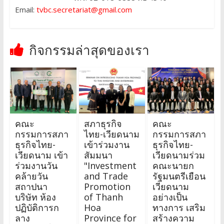
Email:
tvbc.secretariat@gmail.com
กิจกรรมล่าสุดของเรา
คณะ
สภาธุรกิจ
คณะ
กรรมการสภา
ไทย-เวียดนาม
กรรมการสภา
ธุรกิจไทย-
เข้าร่วมงาน
ธุรกิจไทย-
เวียดนาม เข้า
สัมมนา
เวียดนามร่วม
ร่วมงานวัน
"Investment
คณะนายก
คล้ายวัน
and Trade
รัฐมนตรีเยือน
สถาปนา
Promotion
เวียดนาม
บริษัท ห้อง
of Thanh
อย่างเป็น
ปฏิบัติการก
Hoa
ทางการ เสริม
ลาง
Province for
สร้างความ