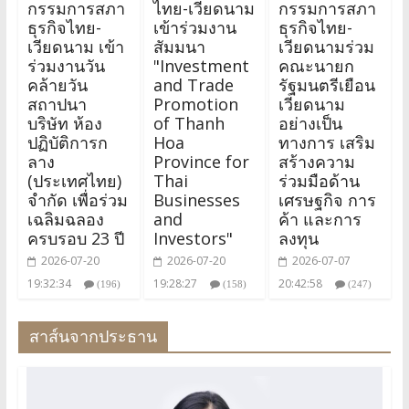
กรรมการสภา
ไทย-เวียดนาม
กรรมการสภา
ธุรกิจไทย-
เข้าร่วมงาน
ธุรกิจไทย-
เวียดนาม เข้า
สัมมนา
เวียดนามร่วม
ร่วมงานวัน
"Investment
คณะนายก
คล้ายวัน
and Trade
รัฐมนตรีเยือน
สถาปนา
Promotion
เวียดนาม
บริษัท ห้อง
of Thanh
อย่างเป็น
ปฏิบัติการก
Hoa
ทางการ เสริม
ลาง
Province for
สร้างความ
(ประเทศไทย)
Thai
ร่วมมือด้าน
จำกัด เพื่อร่วม
Businesses
เศรษฐกิจ การ
เฉลิมฉลอง
and
ค้า และการ
ครบรอบ 23 ปี
Investors"
ลงทุน
2026-07-20
2026-07-20
2026-07-07
19:32:34
19:28:27
20:42:58
(196)
(158)
(247)
สาส์นจากประธาน