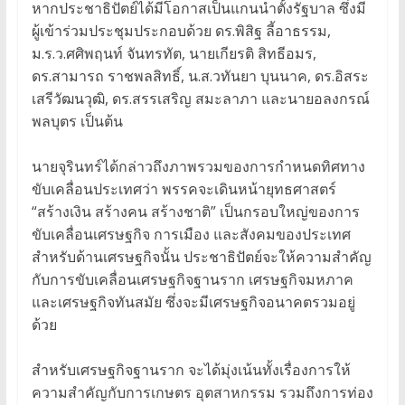
หากประชาธิปัตย์ได้มีโอกาสเป็นแกนนำตั้งรัฐบาล ซึ่งมี
ผู้เข้าร่วมประชุมประกอบด้วย ดร.พิสิฐ ลี้อาธรรม,
ม.ร.ว.ศศิพฤนท์ จันทรทัต, นายเกียรติ สิทธีอมร,
ดร.สามารถ ราชพลสิทธิ์, น.ส.วทันยา บุนนาค, ดร.อิสระ
เสรีวัฒนวุฒิ, ดร.สรรเสริญ สมะลาภา และนายอลงกรณ์
พลบุตร เป็นต้น
นายจุรินทร์ได้กล่าวถึงภาพรวมของการกำหนดทิศทาง
ขับเคลื่อนประเทศว่า พรรคจะเดินหน้ายุทธศาสตร์
“สร้างเงิน สร้างคน สร้างชาติ” เป็นกรอบใหญ่ของการ
ขับเคลื่อนเศรษฐกิจ การเมือง และสังคมของประเทศ
สำหรับด้านเศรษฐกิจนั้น ประชาธิปัตย์จะให้ความสำคัญ
กับการขับเคลื่อนเศรษฐกิจฐานราก เศรษฐกิจมหภาค
และเศรษฐกิจทันสมัย ซึ่งจะมีเศรษฐกิจอนาคตรวมอยู่
ด้วย
สำหรับเศรษฐกิจฐานราก จะได้มุ่งเน้นทั้งเรื่องการให้
ความสำคัญกับการเกษตร อุตสาหกรรม รวมถึงการท่อง