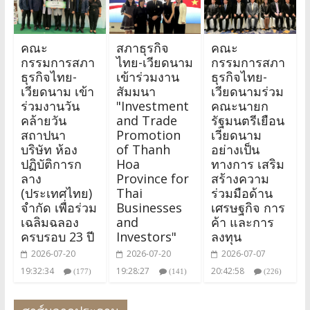
คณะ
สภาธุรกิจ
คณะ
กรรมการสภา
ไทย-เวียดนาม
กรรมการสภา
ธุรกิจไทย-
เข้าร่วมงาน
ธุรกิจไทย-
เวียดนาม เข้า
สัมมนา
เวียดนามร่วม
ร่วมงานวัน
"Investment
คณะนายก
คล้ายวัน
and Trade
รัฐมนตรีเยือน
สถาปนา
Promotion
เวียดนาม
บริษัท ห้อง
of Thanh
อย่างเป็น
ปฏิบัติการก
Hoa
ทางการ เสริม
ลาง
Province for
สร้างความ
(ประเทศไทย)
Thai
ร่วมมือด้าน
จำกัด เพื่อร่วม
Businesses
เศรษฐกิจ การ
เฉลิมฉลอง
and
ค้า และการ
ครบรอบ 23 ปี
Investors"
ลงทุน
2026-07-20
2026-07-20
2026-07-07
19:32:34
19:28:27
20:42:58
(177)
(141)
(226)