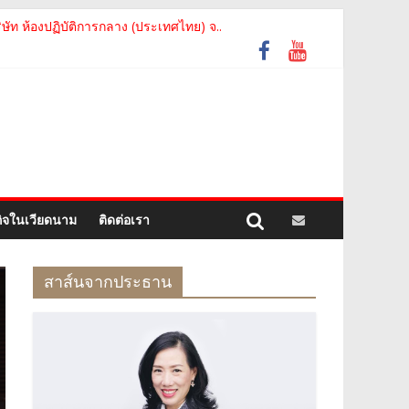
รัฐเวียดนาม จากคณะกรรมการประชาชน กรุงฮ..
ท ห้องปฏิบัติการกลาง (ประเทศไทย) จ..
motion of Thanh Hoa Province for Th..
อย่างเป็นทางการ เสริมสร้างความร่วมมื..
ม The Central Steering Committee on ..
กิจในเวียดนาม
ติดต่อเรา
สาส์นจากประธาน