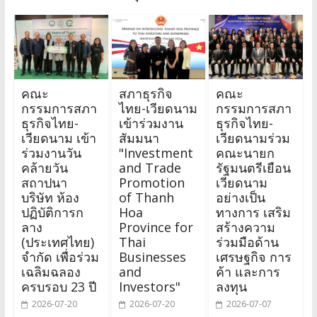
คณะ
สภาธุรกิจ
คณะ
กรรมการสภา
ไทย-เวียดนาม
กรรมการสภา
ธุรกิจไทย-
เข้าร่วมงาน
ธุรกิจไทย-
เวียดนาม เข้า
สัมมนา
เวียดนามร่วม
ร่วมงานวัน
"Investment
คณะนายก
คล้ายวัน
and Trade
รัฐมนตรีเยือน
สถาปนา
Promotion
เวียดนาม
บริษัท ห้อง
of Thanh
อย่างเป็น
ปฏิบัติการก
Hoa
ทางการ เสริม
ลาง
Province for
สร้างความ
(ประเทศไทย)
Thai
ร่วมมือด้าน
จำกัด เพื่อร่วม
Businesses
เศรษฐกิจ การ
เฉลิมฉลอง
and
ค้า และการ
ครบรอบ 23 ปี
Investors"
ลงทุน
2026-07-20
2026-07-20
2026-07-07