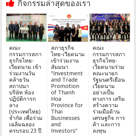
กิจกรรมล่าสุดของเรา
คณะ
สภาธุรกิจ
คณะ
กรรมการสภา
ไทย-เวียดนาม
กรรมการสภา
ธุรกิจไทย-
เข้าร่วมงาน
ธุรกิจไทย-
เวียดนาม เข้า
สัมมนา
เวียดนามร่วม
ร่วมงานวัน
"Investment
คณะนายก
คล้ายวัน
and Trade
รัฐมนตรีเยือน
สถาปนา
Promotion
เวียดนาม
บริษัท ห้อง
of Thanh
อย่างเป็น
ปฏิบัติการก
Hoa
ทางการ เสริม
ลาง
Province for
สร้างความ
(ประเทศไทย)
Thai
ร่วมมือด้าน
จำกัด เพื่อร่วม
Businesses
เศรษฐกิจ การ
เฉลิมฉลอง
and
ค้า และการ
ครบรอบ 23 ปี
Investors"
ลงทุน