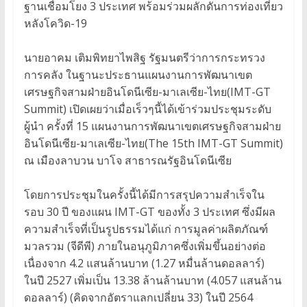
ฐานเชื่อมโยง 3 ประเทศ พร้อมร่วมผลักดันการท่องเที่ยว
หลังโควิด-19
นายอาคม เติมพิทยาไพสิฐ รัฐมนตรีว่าการกระทรวง
การคลัง ในฐานะประธานแผนงานการพัฒนาเขต
เศรษฐกิจสามฝ่ายอินโดนีเซีย-มาเลเซีย-ไทย(IMT-GT
Summit) เปิดเผยว่าเมื่อเร็วๆนี้ได้เข้าร่วมประชุมระดับ
ผู้นำ ครั้งที่ 15 แผนงานการพัฒนาเขตเศรษฐกิจสามฝ่าย
อินโดนีเซีย-มาเลเซีย-ไทย(The 15th IMT-GT Summit)
ณ เมืองลาบวน บาโจ สาธารณรัฐอินโดนีเซีย
โดยการประชุมในครั้งนี้ได้มีการสรุปความสำเร็จใน
รอบ 30 ปี ของแผน IMT-GT ของทั้ง 3 ประเทศ ซึ่งมีผล
ความสำเร็จที่เป็นรูปธรรมได้แก่ การมูลค่าผลิตภัณฑ์
มวลรวม (จีดีพี) ภายในอนุภูมิภาคซึ่งเพิ่มขึ้นอย่างต่อ
เนื่องจาก 4.2 แสนล้านบาท (1.27 หมื่นล้านดอลลาร์)
ในปี 2527 เพิ่มเป็น 13.38 ล้านล้านบาท (4.057 แสนล้าน
ดอลลาร์) (คิดจากอัตราแลกเปลี่ยน 33) ในปี 2564