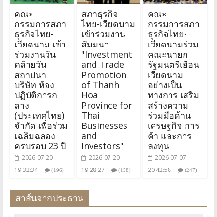
คณะ
สภาธุรกิจ
คณะ
กรรมการสภา
ไทย-เวียดนาม
กรรมการสภา
ธุรกิจไทย-
เข้าร่วมงาน
ธุรกิจไทย-
เวียดนาม เข้า
สัมมนา
เวียดนามร่วม
ร่วมงานวัน
"Investment
คณะนายก
คล้ายวัน
and Trade
รัฐมนตรีเยือน
สถาปนา
Promotion
เวียดนาม
บริษัท ห้อง
of Thanh
อย่างเป็น
ปฏิบัติการก
Hoa
ทางการ เสริม
ลาง
Province for
สร้างความ
(ประเทศไทย)
Thai
ร่วมมือด้าน
จำกัด เพื่อร่วม
Businesses
เศรษฐกิจ การ
เฉลิมฉลอง
and
ค้า และการ
ครบรอบ 23 ปี
Investors"
ลงทุน
2026-07-20
2026-07-20
2026-07-07
19:32:34
19:28:27
20:42:58
(196)
(158)
(247)
สาส์นจากประธาน