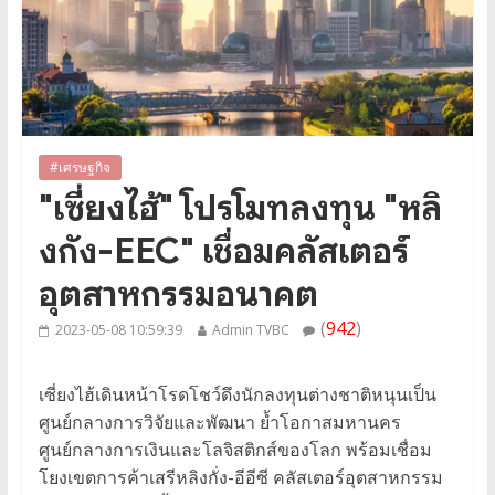
#เศรษฐกิจ
"เซี่ยงไฮ้" โปรโมทลงทุน "หลิ
งกัง-EEC" เชื่อมคลัสเตอร์
อุตสาหกรรมอนาคต
(
942
)
2023-05-08 10:59:39
Admin TVBC
เซี่ยงไฮ้เดินหน้าโรดโชว์ดึงนักลงทุนต่างชาติหนุนเป็น
ศูนย์กลางการวิจัยและพัฒนา ย้ำโอกาสมหานคร
ศูนย์กลางการเงินและโลจิสติกส์ของโลก พร้อมเชื่อม
โยงเขตการค้าเสรีหลิงกั่ง-อีอีซี คลัสเตอร์อุตสาหกรรม