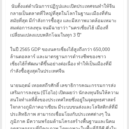
นับตั้งแต่ดำเนินการปฏิรูปและเปิดประเทศจนทำให้จีน
กลายเป็นตลาดที่ใหญ่ที่สุดในโลกในฐานะเมืองที่ทัน
สมัยที่สุด มีกำลังการซื้อสูง และมีสภาพแวดล้อมเหมาะ
สมต่อการลงทุน จนมีฉายาว่า “นครเซี่ยงไฮ้ เมืองที่
เปลี่ยนแปลงแบบพลิกโฉมในทุก 3 ปี”
ในปี 2565 GDP ของนครเซี่ยงไฮ้สูงถึงกว่า 650,000
ล้านดอลลาร์ และมาตรฐานการดำรงชีพของชาว
เซี่ยงไฮ้ก็พัฒนาดีขึ้นอย่างต่อเนื่อง ทำให้เป็นเมืองที่มี
กำลังซื้อสูงสุดในประเทศจีน
นายนฤตม์ เทอดสถีรศักดิ์ เลขาธิการคณะกรรมการส่ง
เสริมการลงทุน (บีโอไอ) เปิดเผยว่า นักลงทุนจีนให้ความ
สนใจทำเลที่ตั้งของประเทศไทยซึ่งอยู่ในจุดยุทธศาสตร์
ใจกลางภูมิภาคอาเซียน มีระบบขนส่งและโลจิสติกส์ที่มี
ประสิทธิภาพ สามารถเชื่อมโยงกับประเทศต่างๆ ใน
ภูมิภาค มีความพร้อมด้านโครงสร้างพื้นฐานและนิคม
อุตสาหกรรมที่มีคุณภาพ โดยเฉพาะในพื้นที่อีอีซี ซึ่งใน