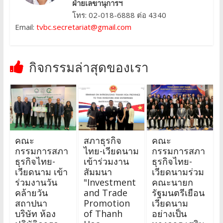
ฝ่ายเลขานุการฯ
โทร: 02-018-6888 ต่อ 4340
Email:
tvbc.secretariat@gmail.com
กิจกรรมล่าสุดของเรา
คณะ
สภาธุรกิจ
คณะ
กรรมการสภา
ไทย-เวียดนาม
กรรมการสภา
ธุรกิจไทย-
เข้าร่วมงาน
ธุรกิจไทย-
เวียดนาม เข้า
สัมมนา
เวียดนามร่วม
ร่วมงานวัน
"Investment
คณะนายก
คล้ายวัน
and Trade
รัฐมนตรีเยือน
สถาปนา
Promotion
เวียดนาม
บริษัท ห้อง
of Thanh
อย่างเป็น