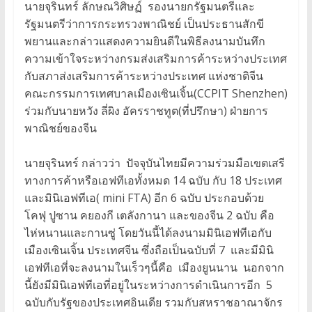
นายจุรินทร์ ลักษณวิศิษฏ์ รองนายกรัฐมนตรีและ
รัฐมนตรีว่าการกระทรวงพาณิชย์ เป็นประธานสักขี
พยานและกล่าวแสดงความยินดีในพิธีลงนามบันทึก
ความเข้าใจระหว่างกรมส่งเสริมการค้าระหว่างประเทศ
กับสภาส่งเสริมการค้าระหว่างประเทศ แห่งชาติจีน
คณะกรรมการเทศบาลเมืองเซินเจิ้น(CCPIT Shenzhen)
ร่วมกับนายหวัง ลี่ผิง อัครราชทูต(ที่ปรึกษา) ฝ่ายการ
พาณิชย์ของจีน
นายจุรินทร์ กล่าวว่า ปัจจุบันไทยมีความร่วมมือเขตเสรี
ทางการค้าหรือเอฟทีเอทั้งหมด 14 ฉบับ กับ 18 ประเทศ
และมินิเอฟทีเอ( mini FTA) อีก 6 ฉบับ ประกอบด้วย
โคฟุ ปูซาน คยองกี เตลังกานา และของจีน 2 ฉบับ คือ
ไห่หนานและกานซู่ โดยวันนี้ได้ลงนามมินิเอฟทีเอกับ
เมืองเซินเจิ้น ประเทศจีน ซึ่งถือเป็นฉบับที่ 7 และมีมินิ
เอฟทีเอที่จะลงนามในเร็วๆนี้คือ เมืองยูนนาน นอกจาก
นี้ยังมีมินิเอฟทีเอที่อยู่ในระหว่างการดำเนินการอีก 5
ฉบับกับรัฐของประเทศอินเดีย รวมกับสหราชอาณาจักร