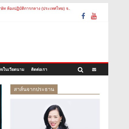
รัฐเวียดนาม จากคณะกรรมการประชาชน กรุงฮ..
ท ห้องปฏิบัติการกลาง (ประเทศไทย) จ..
motion of Thanh Hoa Province for Th..
อย่างเป็นทางการ เสริมสร้างความร่วมมื..
ม The Central Steering Committee on ..
กิจในเวียดนาม
ติดต่อเรา
สาส์นจากประธาน