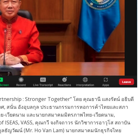
tnership : Stronger Together” โดย คุณธานี แสงรัตน์ อธิบดี
, สนั่น อังอุบลกุล ประธานกรรมการหอการค้าไทยและสภา
ทย-เวียดนาม และนายกสมาคมมิตรภาพไทย-เวียดนาม,
f ISEAS, VASS, คุณกวี จงกิจถาวร นักวิชาการอาวุโส สถาบัน
กุลธัญวัฒน์ (Mr. Ho Van Lam) นายกสมาคมนักธุรกิจไทย