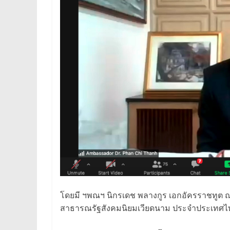
โดยมี ฯพณฯ นิกรเดช พลางกูร เอกอัครราชทูต 
สาธารณรัฐสังคมนิยมเวียดนาม ประจำประเทศไท