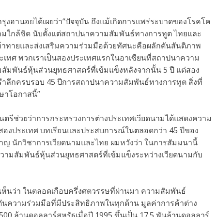
ุงฮานอยได้เผยว่า“ปัจจุบัน ถึงแม้เกิดการแพร่ระบาดของโรคโค
วามใกล้ชิด นับตั้งแต่สถาปนาความสัมพันธ์ทางการทูต ไทยและ
มท้าทายและส่งเสริมความร่วมมือด้วยทัศนะคือผลักดันสันติภาพ
งประเทศ พวกเราเป็นสองประเทศแรกในอาเซียนที่สถาปนาความ
มพันธ์หุ้นส่วนยุทธศาสตร์ที่เข้มแข็งหลังจากนั้น 5 ปี แต่สอง
รำลึกครบรอบ 45 ปีการสถาปนาความสัมพันธ์ทางการทูต สิ่งที่
กษาโอกาสนี้”
ง รัฐมนตรีช่วยว่าการกระทรวงการต่างประเทศเวียดนามได้แสดงความ
ว่างสองประเทศ บทเรียนและประสบการณ์ในตลอดกว่า 45 ปีของ
วชาญ นักวิชาการเวียดนามและไทย ผมหวังว่า ในการสัมมนานี้
มสัมพันธ์หุ้นส่วนยุทธศาสตร์ที่เข้มแข็งระหว่างเวียดนามกับ
ห็นว่า ในตลอดเกือบครึ่งศตวรรษที่ผ่านมา ความสัมพันธ์
ันความร่วมมือที่มีประสิทธิภาพในทุกด้าน มูลค่าการค้าต่าง
500 ล้านดอลลาร์สหรัฐเมื่อปี 1995 ขึ้นเป็น 17.5 พันล้านดอลลาร์