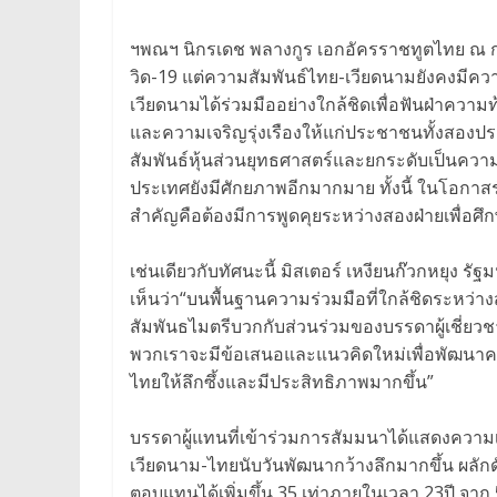
ฯพณฯ นิกรเดช พลางกูร เอกอัครราชทูตไทย ณ กร
วิด-19 แต่ความสัมพันธ์ไทย-เวียดนามยังคงมีค
เวียดนามได้ร่วมมืออย่างใกล้ชิดเพื่อฟันฝ่าควา
และความเจริญรุ่งเรืองให้แก่ประชาชนทั้งสอ
สัมพันธ์หุ้นส่วนยุทธศาสตร์และยกระดับเป็นความสั
ประเทศยังมีศักยภาพอีกมากมาย ทั้งนี้ ในโอกาส
สำคัญคือต้องมีการพูดคุยระหว่างสองฝ่ายเพื่อศึ
เช่นเดียวกับทัศนะนี้ มิสเตอร์ เหงียนก๊วกหยุ
เห็นว่า“บนพื้นฐานความร่วมมือที่ใกล้ชิดระห
สัมพันธไมตรีบวกกับส่วนร่วมของบรรดาผู้เชี่ย
พวกเราจะมีข้อเสนอและแนวคิดใหม่เพื่อพัฒนาควา
ไทยให้ลึกซึ้งและมีประสิทธิภาพมากขึ้น”
บรรดาผู้แทนที่เข้าร่วมการสัมมนาได้แสดงความเ
เวียดนาม-ไทยนับวันพัฒนากว้างลึกมากขึ้น ผลักด
ตอบแทนได้เพิ่มขึ้น 35 เท่าภายในเวลา 23ปี จาก 