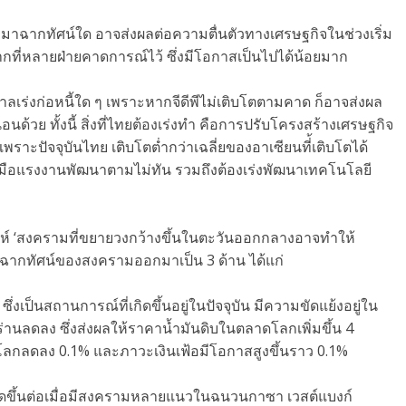
กมาฉากทัศน์ใด อาจส่งผลต่อความตื่นตัวทางเศรษฐกิจในช่วงเริ่ม
ากที่หลายฝ่ายคาดการณ์ไว้ ซึ่งมีโอกาสเป็นไปได้น้อยมาก
าลเร่งก่อหนี้ใด ๆ เพราะหากจีดีพีไม่เติบโตตามคาด ก็อาจส่งผล
นด้วย ทั้งนี้ สิ่งที่ไทยต้องเร่งทำ คือการปรับโครงสร้างเศรษฐกิจ
ะปัจจุบันไทย เติบโตต่ำกว่าเฉลี่ยของอาเซียนที่้เติบโตได้
ต่ฝีมือแรงงานพัฒนาตามไม่ทัน รวมถึงต้องเร่งพัฒนาเทคโนโลยี
ราะห์ ‘สงครามที่ขยายวงกว้างขึ้นในตะวันออกกลางอาจทำให้
์ฉากทัศน์ของสงครามออกมาเป็น 3 ด้าน ได้แก่
ึ่งเป็นสถานการณ์ที่เกิดขึ้นอยู่ในปัจจุบัน มีความขัดแย้งอยู่ใน
่านลดลง ซึ่งส่งผลให้ราคาน้ำมันดิบในตลาดโลกเพิ่มขึ้น 4
โลกลดลง 0.1% และภาวะเงินเฟ้อมีโอกาสสูงขึ้นราว 0.1%
กิดขึ้นต่อเมื่อมีสงครามหลายแนวในฉนวนกาซา เวสต์แบงก์