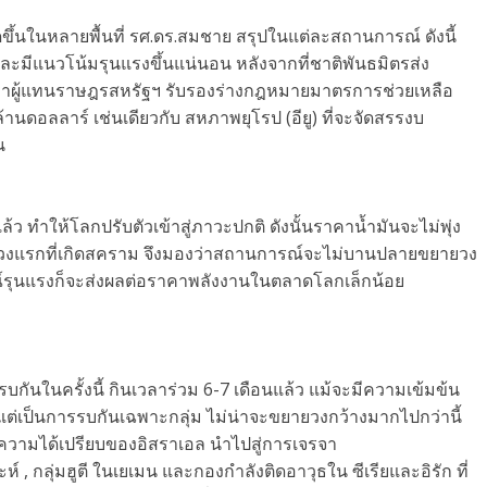
้นในหลายพื้นที่ รศ.ดร.สมชาย สรุปในแต่ละสถานการณ์ ดังนี้
และมีแนวโน้มรุนแรงขึ้นแน่นอน หลังจากที่ชาติพันธมิตรส่ง
สภาผู้แทนราษฎรสหรัฐฯ รับรองร่างกฎหมายมาตรการช่วยเหลือ
้านดอลลาร์ เช่นเดียวกับ สหภาพยุโรป (อียู) ที่จะจัดสรรงบ
น
้ว ทำให้โลกปรับตัวเข้าสู่ภาวะปกติ ดังนั้นราคาน้ำมันจะไม่พุ่ง
ช่วงแรกที่เกิดสคราม จึงมองว่าสถานการณ์จะไม่บานปลายขยายวง
ุการณ์รุนแรงก็จะส่งผลต่อราคาพลังงานในตลาดโลกเล็กน้อย
รบกันในครั้งนี้ กินเวลาร่วม 6-7 เดือนแล้ว แม้จะมีความเข้มข้น
แต่เป็นการรบกันเฉพาะกลุ่ม ไม่น่าจะขยายวงกว้างมากไปกว่านี้
าะความได้เปรียบของอิสราเอล นำไปสู่การเจรจา
์ , กลุ่มฮูตี ในเยเมน และกองกำลังติดอาวุธใน ซีเรียและอิรัก ที่