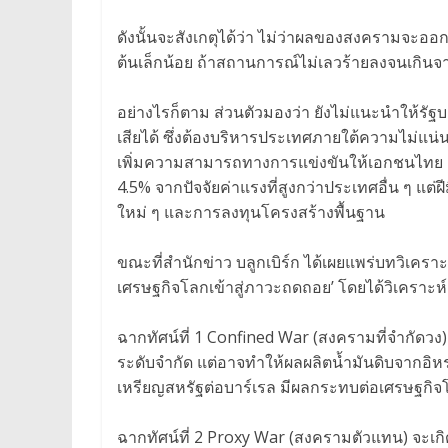
ดังนั้นจะสังเกตุได้ว่า ไม่ว่าผลของสงครามจะออ
ต้นเล็กน้อย ถ้าสถานการณ์ไม่เลวร้ายลงจนเกินจ
อย่างไรก็ตาม ส่วนตัวมองว่า ยังไม่แนะนำให้รัฐบ
เสียได้ ซึ่งต้องบริหารประเทศภายใต้ความไม่แน่นอ
เพิ่มความสามารถทางการแข่งขันให้เอกชนไทย เพรา
4.5% จากปัจจัยค่าแรงที่สูงกว่าประเทศอื่น ๆ แ
ใหม่ ๆ และการลงทุนโครงสร้างพื้นฐาน
ขณะที่สำนักข่าว บลูกเบิร์ก ได้เผยแพร่บทวิเค
เศรษฐกิจโลกเข้าสู่ภาวะถดถอย’ โดยได้วิเคราะห
ฉากทัศน์ที่ 1 Confined War (สงครามที่จำกัดวง) ซ
ระดับจำกัด แต่อาจทำให้ผลผลิตน้ำมันดิบจากอิหร
เหรียญสหรัฐต่อบาร์เรล มีผลกระทบต่อเศรษฐกิจ
ฉากทัศน์ที่ 2 Proxy War (สงครามตัวแทน) จะเ