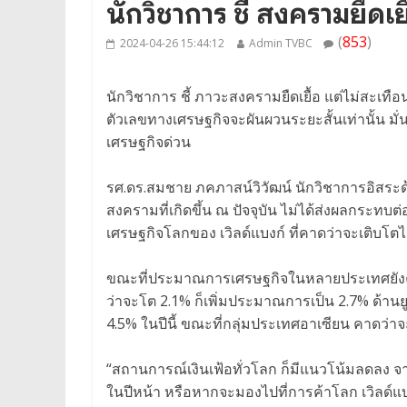
นักวิชาการ ชี้ สงครามยืดเ
(
853
)
2024-04-26 15:44:12
Admin TVBC
นักวิชาการ ชี้ ภาวะสงครามยืดเยื้อ แต่ไม่สะเทือน
ตัวเลขทางเศรษฐกิจจะผันผวนระยะสั้นเท่านั้น มั
เศรษฐกิจด่วน
รศ.ดร.สมชาย ภคภาสน์วิวัฒน์ นักวิชาการอิสระด
สงครามที่เกิดขึ้น ณ ปัจจุบัน ไม่ได้ส่งผลก
เศรษฐกิจโลกของ เวิลด์แบงก์ ที่คาดว่าจะเติบโตได้
ขณะที่ประมาณการเศรษฐกิจในหลายประเทศยังคงอย
ว่าจะโต 2.1% ก็เพิ่มประมาณการเป็น 2.7% ด้านยู
4.5% ในปีนี้ ขณะที่กลุ่มประเทศอาเซียน คาดว่าจะ
“สถานการณ์เงินเฟ้อทั่วโลก ก็มีแนวโน้มลดลง จา
ในปีหน้า หรือหากจะมองไปที่การค้าโลก เวิลด์แบง