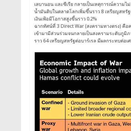
เลบานอน และซีเรีย กลายเป็นเหตุการณ์ความไม่ส
น้ำมันดิบในตลาดโลกเพิ่มขึ้นราว 8 เหรียญสหร
เงินเฟ้อมีโอกาสสูงขึ้นราว 0.2%
ฉากทัศน์ที่ 3 Direct War (สงครามทางตรง) คือ
เข้ามามีส่วนร่วมจนกลายเป็นสงครามระดับภูมิภา
ราว 64 เหรียญสหรัฐต่อบาร์เรล มีผลกระทบต่อเ