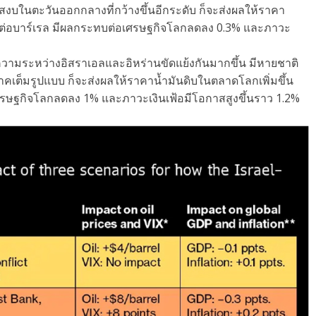
งบในตะวันออกกลางที่กว้างขึ้นอีกระดับ ก็จะส่งผลให้ราคา
ัฐต่อบาร์เรล มีผลกระทบต่อเศรษฐกิจโลกลดลง 0.3% และภาวะ
ความระหว่างอิสราเอลและอิหร่านขัดแย้งกันมากขึ้น มีหายชาติ
คเต็มรูปแบบ ก็จะส่งผลให้ราคาน้ำมันดิบในตลาดโลกเพิ่มขึ้น
ศรษฐกิจโลกลดลง 1% และภาวะเงินเฟ้อมีโอกาสสูงขึ้นราว 1.2%