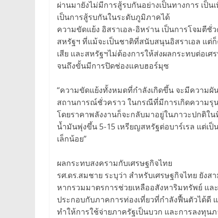
ผ่านมายังไม่มีการสู้รบกันอย่างเป็นทางการ เป็
เป็นการสู้รบกันในระดับภูมิภาคได้
ความขัดแย้ง อิสราเอล-อิหร่าน เป็นการโจมตีชั่
สหรัฐฯ ที่แม้จะเป็นชาติที่สนับสนุนอิสราเอล แต่
เสีย และสหรัฐฯไม่ต้องการให้ส่งผลกระทบต่อเศร
จนถึงขั้นมีการปิดช่องแคบฮอร์มุซ
“ความขัดแย้งทั้งหมดที่กำลังเกิดขึ้น จะมีควา
สถานการณ์ชั่วคราว ในกรณีที่มีการเกิดความรุน
โดยราคาพลังงานก็จะกลับมาอยู่ในภาวะปกติในที่
น้ำมันพุ่งขึ้น 5-15 เหรียญสหรัฐต่อบาร์เรล แต่เ
เล็กน้อย”
ผลกระทบสงครามกับเศรษฐกิจไทย
รศ.ดร.สมชาย ระบุว่า สำหรับเศรษฐกิจไทย ยัง
หากรวมมาตรการช่วยเหลืออสังหาริมทรัพย์ และโคร
ประกอบกับภาคการท่องเที่ยวที่กำลังฟื้นตัวได้
ทำให้การใช้จ่ายภาครัฐเป็นบวก และการลงทุนภ