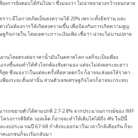
นเพียงการยิงตอบโต้กันไปมา ซึ่งมองว่า ไม่น่าขยายวงกว้างจนกลาย
วคราว มีโอกาสเกิดเป็นสงครามได้ 20% เพราะทั้งอิหร่าน และ
ก็ต่างไม่ต้องการให้เกิดสงครามขึ้น เพื่อป้องกันการเกิดความสูญ
ษฐกิจภายใน โดยเฉพาะภาวะเงินเฟ้อ เชื่อว่า น่าจะไม่บานปลาย
มผันผวนโดยตรงต่อราคาน้ำมันในตลาดโลก แต่ก็จะเป็นเพียง
แรงขึ้นจนทำให้ทั่วโลกต้องจับตามอง แต่จะไม่ส่งผลระยะยาว
สุด ซึ่งมองว่าในแต่ละครั้งที่ตลาดตกใจ ก็อาจจะส่งผลให้ราคา
ป็นเพียงระยะสั้นเท่านั้น ส่วนตัวเลขเศรษฐกิจโลกก็อาจจะกระทบ
สามารถขยายตัวได้ตามปกติ 2.7-2.8% จากประมาณการณ์ของ IMF
งการดิจิทัล วอลเล็ต ก็อาจจะทำให้เติบโตได้ถึง 4% ในปีนี้
ดี และงบประมาณปี 67-68 กำลังจะออกมาในเวลาใกล้เคียงกัน ก็จะ
าคเอกชนก็จะเริ่มกลับมา