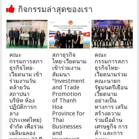
กิจกรรมล่าสุดของเรา
คณะ
สภาธุรกิจ
คณะ
กรรมการสภา
ไทย-เวียดนาม
กรรมการสภา
ธุรกิจไทย-
เข้าร่วมงาน
ธุรกิจไทย-
เวียดนาม เข้า
สัมมนา
เวียดนามร่วม
ร่วมงานวัน
"Investment
คณะนายก
คล้ายวัน
and Trade
รัฐมนตรีเยือน
สถาปนา
Promotion
เวียดนาม
บริษัท ห้อง
of Thanh
อย่างเป็น
ปฏิบัติการก
Hoa
ทางการ เสริม
ลาง
Province for
สร้างความ
(ประเทศไทย)
Thai
ร่วมมือด้าน
จำกัด เพื่อร่วม
Businesses
เศรษฐกิจ การ
เฉลิมฉลอง
and
ค้า และการ