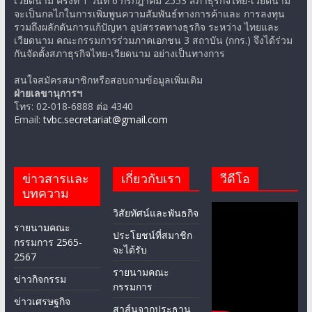
เวียดนาม ครั้งที่ 1 วันที่ 6 กรกฎาคม 2553 สภาธุรกิจไทย-เวียดนาม
จะเป็นกลไกในการเพิ่มพูนความสัมพันธ์ทางการค้าและ การลงทุน
รวมถึงผลักดันการแก้ปัญหา อุปสรรคทางธุรกิจ ระหว่าง ไทยและ
เวียดนาม คณะกรรมการร่วมภาคเอกชน 3 สถาบัน (กกร.) จึงได้ร่วม
กันจัดตั้งสภาธุรกิจไทย-เวียดนาม อย่างเป็นทางการ
สนใจสมัครสมาชิกหรือสอบถามข้อมูลเพิ่มเติม
ฝ่ายเลขานุการฯ
โทร: 02-018-6888 ต่อ 4340
Email:
tvbc.secretariat@gmail.com
ข่าวสารและ
เกี่ยวกับเรา
วีดีโอ
บทความ
วิสัยทัศน์และพันธกิจ
รายนามคณะ
ประโยชน์ที่สมาชิก
กรรมการ 2565-
จะได้รับ
2567
รายนามคณะ
ข่าวกิจกรรม
กรรมการ
ข่าวเศรษฐกิจ
สาส์นจากประธาน