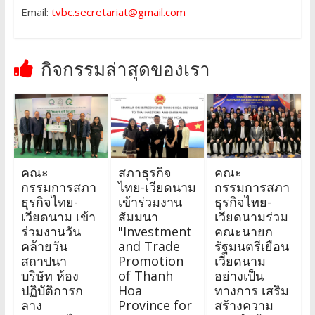
Email:
tvbc.secretariat@gmail.com
กิจกรรมล่าสุดของเรา
คณะ
สภาธุรกิจ
คณะ
กรรมการสภา
ไทย-เวียดนาม
กรรมการสภา
ธุรกิจไทย-
เข้าร่วมงาน
ธุรกิจไทย-
เวียดนาม เข้า
สัมมนา
เวียดนามร่วม
ร่วมงานวัน
"Investment
คณะนายก
คล้ายวัน
and Trade
รัฐมนตรีเยือน
สถาปนา
Promotion
เวียดนาม
บริษัท ห้อง
of Thanh
อย่างเป็น
ปฏิบัติการก
Hoa
ทางการ เสริม
ลาง
Province for
สร้างความ