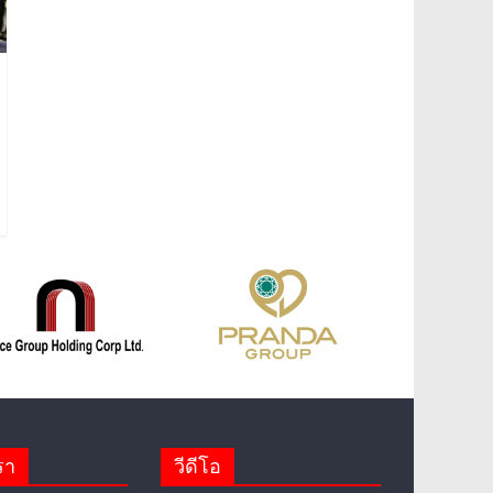
รา
วีดีโอ