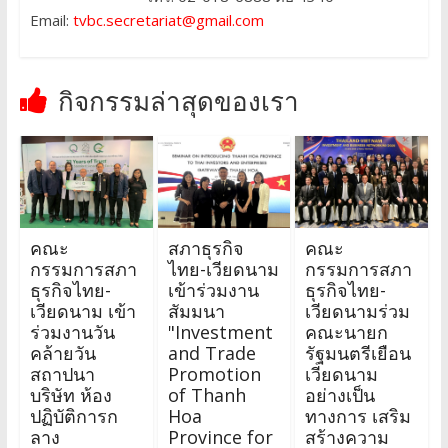
Email:
tvbc.secretariat@gmail.com
กิจกรรมล่าสุดของเรา
คณะ
สภาธุรกิจ
คณะ
กรรมการสภา
ไทย-เวียดนาม
กรรมการสภา
ธุรกิจไทย-
เข้าร่วมงาน
ธุรกิจไทย-
เวียดนาม เข้า
สัมมนา
เวียดนามร่วม
ร่วมงานวัน
"Investment
คณะนายก
คล้ายวัน
and Trade
รัฐมนตรีเยือน
สถาปนา
Promotion
เวียดนาม
บริษัท ห้อง
of Thanh
อย่างเป็น
ปฏิบัติการก
Hoa
ทางการ เสริม
ลาง
Province for
สร้างความ